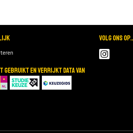
lijk
Volg ons op..
teren
T gebruikt en verrijkt data van