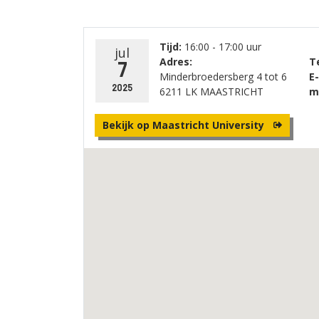
Tijd:
16:00 - 17:00 uur
jul
Adres:
Te
7
Minderbroedersberg 4 tot 6
E-
2025
6211 LK MAASTRICHT
ma
Bekijk op Maastricht University