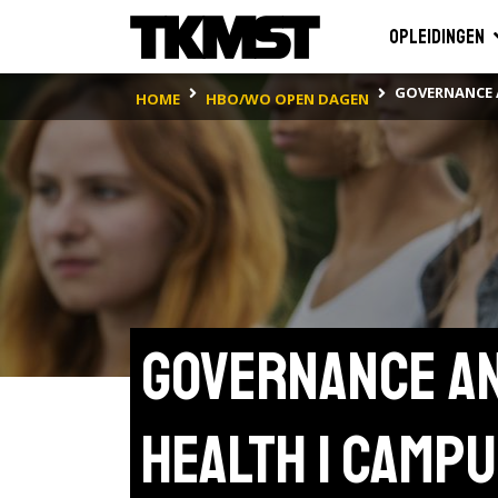
Opleidingen
GOVERNANCE 
HOME
HBO/WO OPEN DAGEN
Governance an
Health | Campu