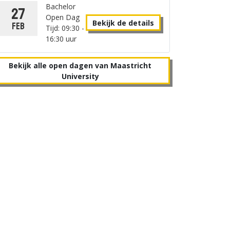
Bachelor
27
Open Dag
Bekijk de details
feb
Tijd: 09:30 -
16:30 uur
Bekijk alle open dagen van Maastricht
University