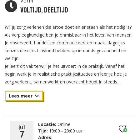
Vorm
Voltijd, Deeltijd
Wil jij zorg verlenen die ertoe doet en er staan als het nodig is?
Als verpleegkundige ben je onmisbaar in het leven van mensen.
Je observeert, handelt en communiceert en maakt dagelijks
keuzes die direct invloed hebben op iemands gezondheid en
welzijn.
Je leert dit vak terwijl je het uitvoert in de praktijk. Vanaf het
begin werk je in realistische praktijksituaties en leer je hoe je
zorg verleent, samenwerkt en overzicht houdt in steeds
wisselende complexe situaties. Je bouwt aan je kennis, jouw
klinische vaardigheden en je professioneel oordeel.
Bij Capabel Hogeschool leer je om verantwoordelijkheid te
nemen en te handelen vanuit vertrouwen in jezelf. Je ontdekt
waar jouw kracht ligt en hoe jij die inzet in de zorg voor
Locatie:
Online
jul
anderen. Zo groei je uit tot een verpleegkundige die stevig in zijn
Tijd:
19:00 - 20:00 uur
7
schoenen staat en weet waarom je doet wat jij doet.
Adres: