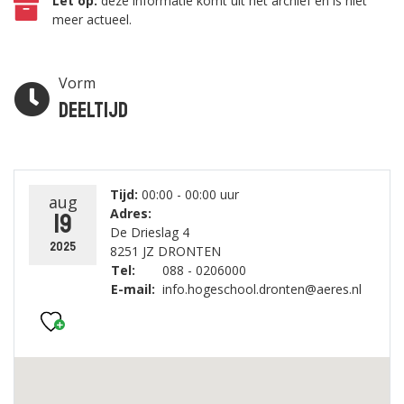
Let op:
deze informatie komt uit het archief en is niet
meer actueel.
Vorm
Deeltijd
Tijd:
00:00 - 00:00 uur
aug
Adres:
19
De Drieslag 4
2025
8251 JZ DRONTEN
Tel:
088 - 0206000
E-mail:
info.hogeschool.dronten@aeres.nl