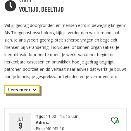
Vorm
Voltijd, Deeltijd
Wil jij gedrag doorgronden en mensen echt in beweging krijgen?
Als Toegepast psycholoog kijk je verder dan wat iemand laat
zien. Je analyseert gedrag, stelt scherpe vragen en begeleidt
mensen bij verandering, individueel of binnen organisaties. Je
leert dit vak door het te doen. Je werkt vanaf het begin met
herkenbare casussen en ontwikkelt hoe je gedrag begrijpt,
patronen doorziet en dit vertaalt naar advies dat werkt. Je bouwt
aan je kennis, je gespreksvaardigheden en je vermogen om
impact te maken. Bij Capabel Hogeschool leer je om je rol te
pakken, je uit te spreken en te groeien in jouw manier van
werken. Je ontdekt waar je voor staat en hoe jij het verschil
maakt als professional. Tijdens de open dag of voorlichting krijg
je een helder beeld van de HBO Bachelor Toegepaste
Tijd:
11:00 - 12:15 uur
jul
Psychologie en jouw mogelijkheden in het werkveld. Stel je
Adres:
9
vragen en ontdek of dit bij je past. Meld je aan en zet de eerste
Plein '40-'45 10