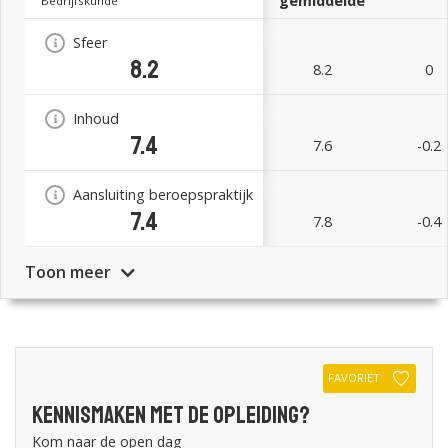
gemiddelde
Bedrijfskunde
Sfeer
8.2
8.2
0
Inhoud
7.4
7.6
-0.2
Aansluiting beroepspraktijk
7.4
7.8
-0.4
Toon meer
FAVORIET
Kennismaken met de opleiding?
Kom naar de open dag