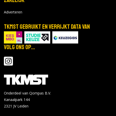
Bekijk de details
Bekijk op
forms.hippocampus.eu
Adverteren
TKMST gebruikt en verrijkt data van
Capabel Hogeschool - Utrecht
Online voorlichting HBO
okt
Bedrijfskunde
29
Volg ons op...
Locatie:
2026
Tijd: 19:00 - 21:00
Bekijk de details
Bekijk op capabel.nl
Windesheim - Zwolle
Onderdeel van Qompas B.V.
Open dag 6 november 2026 deeltijd
Kanaalpark 144
nov
opleidingen van Windesheim (locatie
6
2321 JV
Leiden
Zwolle)
2026
Locatie: