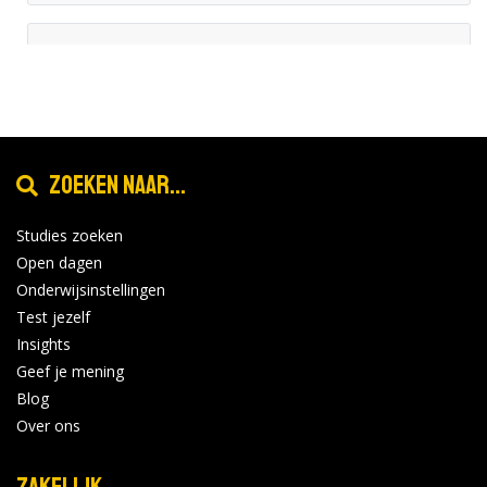
Avans Hogeschool - Breda
Online Open avond woensdag 28
okt
oktober
28
Locatie:
2026
Tijd: 19:00 - 21:00
Zoeken naar...
Bekijk de details
Bekijk op
Studies zoeken
forms.hippocampus.eu
Open dagen
Onderwijsinstellingen
Test jezelf
Avans Hogeschool - Den Bosch
Insights
Geef je mening
Online Open avond woensdag 28
okt
oktober
Blog
28
Locatie:
Over ons
2026
Tijd: 19:00 - 21:00
Zakelijk