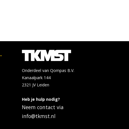
Tijd: 12:30 - 16:30
2026
Bekijk de details
Bekijk op
hsleiden.nl
Saxion - Deventer
.
Open dag in Deventer.
okt
Vanaf 10.00 uur ben je
31
Onderdeel van Qompas B.V.
van harte welkom!
Kanaalpark 144
2026
Locatie:
2321 JV
Leiden
Tijd: 10:00 - 15:00
Bekijk de details
Heb je hulp nodig?
Neem contact via
info@tkmst.nl
Saxion - Enschede