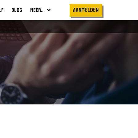
Aanmelden
lf
Blog
Meer...