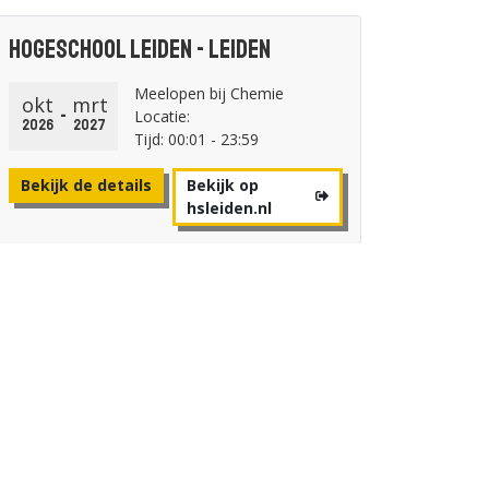
Hogeschool Leiden - Leiden
Meelopen bij Chemie
okt
mrt
-
Locatie:
2026
2027
Tijd: 00:01 - 23:59
Bekijk de details
Bekijk op
hsleiden.nl
Avans Hogeschool - Breda
Online Open avond
okt
woensdag 28 oktober
28
Locatie:
2026
Tijd: 19:00 - 21:00
Bekijk de details
Bekijk op
forms.hippoca