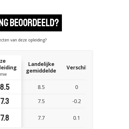
ing beoordeeld?
cten van deze opleiding?
ze
Landelijke
leiding
Verschil
gemiddelde
mie
8.5
8.5
0
7.3
7.5
-0.2
7.8
7.7
0.1