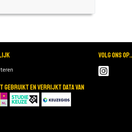
lijk
Volg ons op..
teren
T gebruikt en verrijkt data van