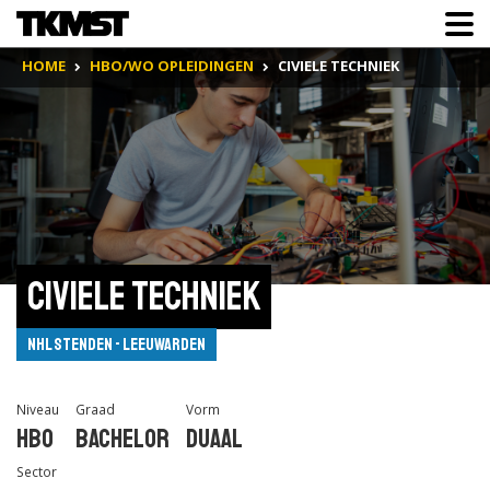
HOME
HBO/WO OPLEIDINGEN
CIVIELE TECHNIEK
Civiele Techniek
NHL Stenden - Leeuwarden
Niveau
Graad
Vorm
Hbo
Bachelor
Duaal
Sector