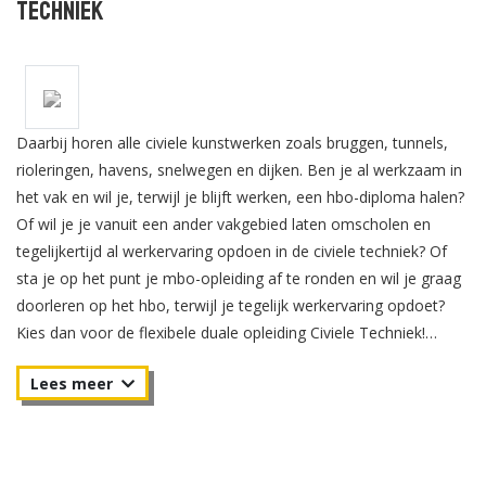
Techniek
Daarbij horen alle civiele kunstwerken zoals bruggen, tunnels,
rioleringen, havens, snelwegen en dijken. Ben je al werkzaam in
het vak en wil je, terwijl je blijft werken, een hbo-diploma halen?
Of wil je je vanuit een ander vakgebied laten omscholen en
tegelijkertijd al werkervaring opdoen in de civiele techniek? Of
sta je op het punt je mbo-opleiding af te ronden en wil je graag
doorleren op het hbo, terwijl je tegelijk werkervaring opdoet?
Kies dan voor de flexibele duale opleiding Civiele Techniek!
Civiele Techniek, ook wel weg- en waterbouwkunde genoemd,
houdt zich bezig met het ontwerp, de uitvoering en het beheer
en onderhoud van infrastructuur en watersystemen.