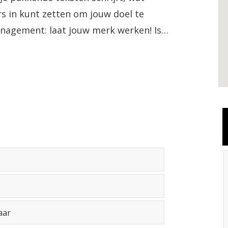
rs in kunt zetten om jouw doel te
anagement: laat jouw merk werken! Is
or jou?
in 2 jaar behalen.
e ben je verzekerd van een waardevol
llente onderwijskwaliteit. Dit blijkt
’s opleidingen behalen in diverse
en is Tio door de Keuzegids Hbo
ool van Nederland!
aar