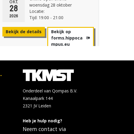
okt
woensdag 28 oktober
28
Locatie:
2026
Tijd: 19:00 - 21:00
Bekijk de details
Bekijk op
forms.hippoca
mpus.eu
Avans Hogeschool - Breda
.
Online Open avond
jan
woensdag 20 januari
20
Onderdeel van Qompas B.V.
Locatie:
2027
Kanaalpark 144
Tijd: 19:00 - 21:00
2321 JV
Leiden
Bekijk de details
Bekijk op
forms.hippoca
Heb je hulp nodig?
mpus.eu
Neem contact via