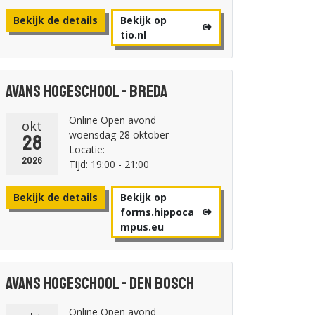
Bekijk de details
Bekijk op
tio.nl
Avans Hogeschool - Breda
Online Open avond
okt
woensdag 28 oktober
28
Locatie:
2026
Tijd: 19:00 - 21:00
Bekijk de details
Bekijk op
forms.hippoca
mpus.eu
Avans Hogeschool - Den Bosch
Online Open avond