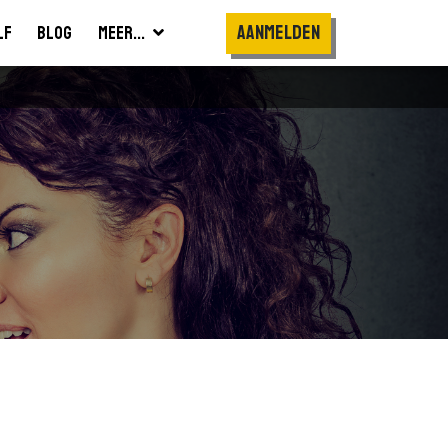
Aanmelden
lf
Blog
Meer...