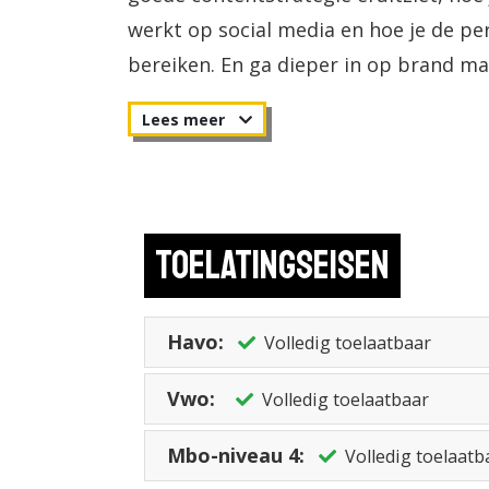
werkt op social media en hoe je de pe
bereiken. En ga dieper in op brand m
deze Ad-opleiding een goede match vo
Je kunt je Associate degree-diploma al 
Waardevol diploma
Toelatingseisen
Met de Associate degree Communicati
diploma: Tio staat bekend om haar exce
Havo:
onder meer uit de hoge scores die Tio
Volledig toelaatbaar
rankings, zoals de Keuzegids. Bovendi
Vwo:
Volledig toelaatbaar
uitgeroepen tot beste kleine hogesch
Mbo-niveau 4:
Volledig toelaatb