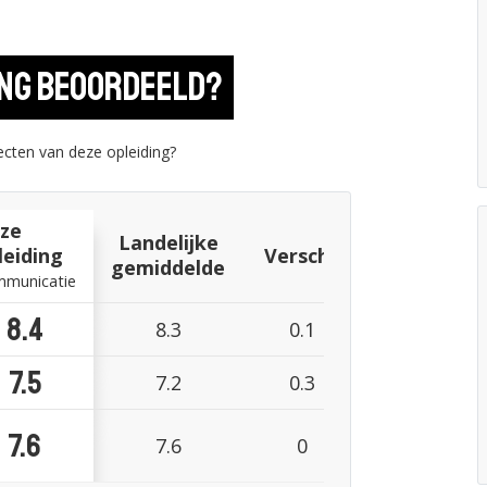
ing beoordeeld?
cten van deze opleiding?
ze
Landelijke
leiding
Verschil
gemiddelde
municatie
8.4
8.3
0.1
7.5
7.2
0.3
7.6
7.6
0