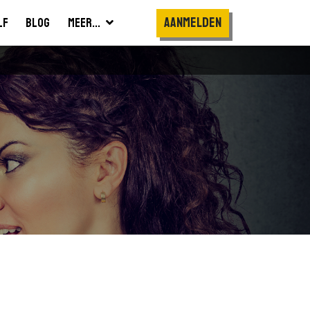
Aanmelden
lf
Blog
Meer...