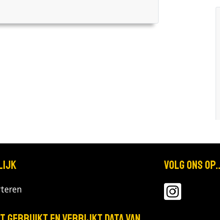
lijk
Volg ons op..
teren
T gebruikt en verrijkt data van