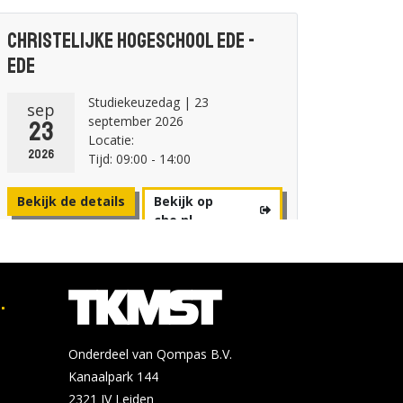
Christelijke Hogeschool Ede -
Ede
Studiekeuzedag | 23
sep
september 2026
23
Locatie:
2026
Tijd: 09:00 - 14:00
Bekijk de details
Bekijk op
che.nl
Avans Hogeschool - Breda
.
Online Open avond
okt
woensdag 28 oktober
28
Onderdeel van Qompas B.V.
Locatie:
Kanaalpark 144
2026
Tijd: 19:00 - 21:00
2321 JV
Leiden