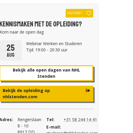
FAVORIET
Kennismaken met de opleiding?
Kom naar de open dag
Webinar Werken en Studeren
25
Tijd: 19:00 - 20:30 uur
aug
Bekijk alle open dagen van NHL
Stenden
Bekijk de opleiding op
nhlstenden.com
Adres:
Rengerslaan
Tel:
+31 58 244 14 41
8 - 10
E-mail:
8917 DD