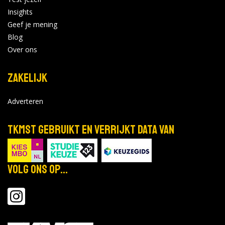
Locatie:
Insights
Tijd: 10:00 - 14:00
2027
Geef je mening
Blog
Bekijk de details
Over ons
Zakelijk
mrt
Proefstuderen
16
Locatie:
Adverteren
Tijd: 09:00 - 17:00
2027
TKMST gebruikt en verrijkt data van
Bekijk de details
Volg ons op...
mrt
Proefstuderen
18
Locatie:
Tijd: 09:00 - 17:00
2027
Bekijk de details