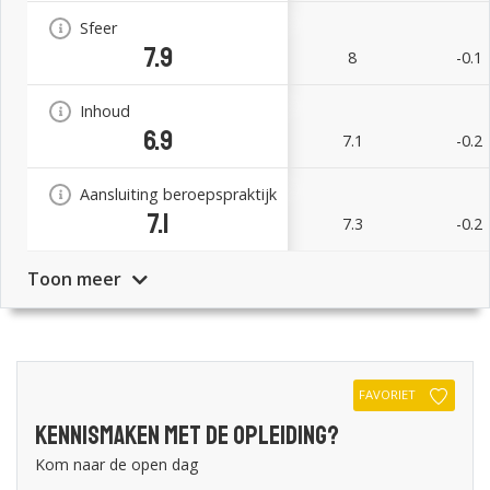
Sfeer
7.9
8
-0.1
Inhoud
6.9
7.1
-0.2
Aansluiting beroepspraktijk
7.1
7.3
-0.2
Toon meer
FAVORIET
Kennismaken met de opleiding?
Kom naar de open dag