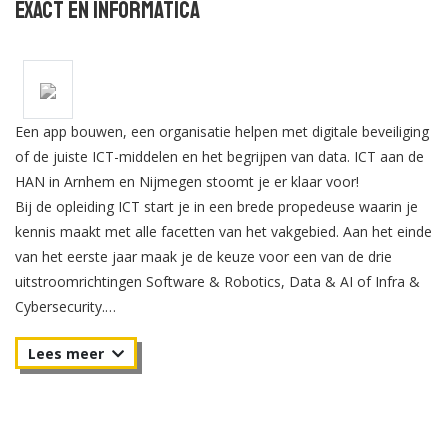
Exact en Informatica
Een app bouwen, een organisatie helpen met digitale beveiliging
of de juiste ICT-middelen en het begrijpen van data. ICT aan de
HAN in Arnhem en Nijmegen stoomt je er klaar voor!
Bij de opleiding ICT start je in een brede propedeuse waarin je
kennis maakt met alle facetten van het vakgebied. Aan het einde
van het eerste jaar maak je de keuze voor een van de drie
uitstroomrichtingen Software & Robotics, Data & AI of Infra &
Cybersecurity.
In jaar 2 ga jij je verdiepen in de uitstroomrichting die jij gekozen
hebt. Naast de verdiepende cursussen, volg je een aantal
keuzevakken en werk je aan het einde van het jaar aan een
project.
In jaar 3 is er veel ruimte om je eigen studie vorm te geven. Je