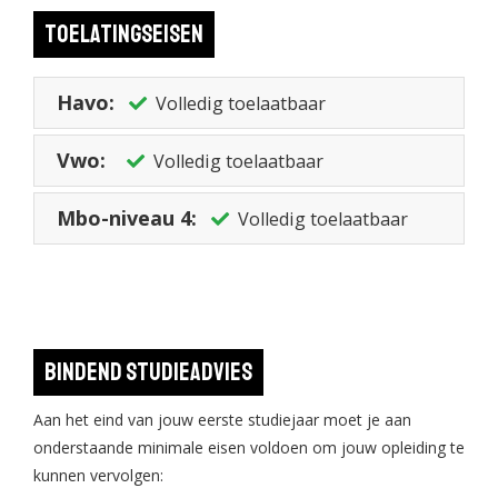
kunt in dit jaar een minor volgen, een stage doen of kiezen voor
Toelatingseisen
een stage bij een van de bedrijven waarmee we samenwerken.
In jaar 4 ga je binnen jouw uitstroomrichting nog verder
specialiseren. Je kunt je bijvoorbeeld helemaal verdiepen in
Havo:
Volledig toelaatbaar
Cybersecurity of Machine Learning. Als afsluiting van jouw
opleiding doe je in de tweede helft van het jaar een
Vwo:
Volledig toelaatbaar
afstudeeropdracht bij een bedrijf of organisatie.
Mbo-niveau 4:
Volledig toelaatbaar
Bindend studieadvies
Aan het eind van jouw eerste studiejaar moet je aan
onderstaande minimale eisen voldoen om jouw opleiding te
kunnen vervolgen: