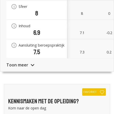
Sfeer
8
8
0
Inhoud
6.9
7.1
-0.2
Aansluiting beroepspraktijk
7.5
7.3
0.2
Toon meer
FAVORIET
Kennismaken met de opleiding?
Kom naar de open dag