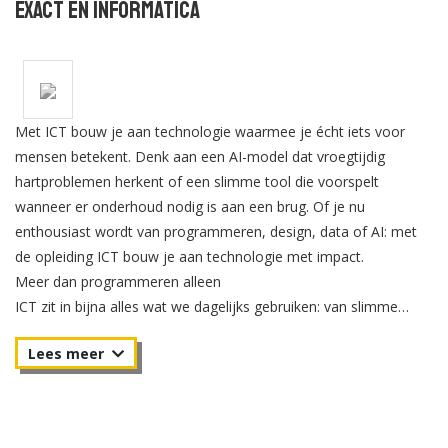
Exact en Informatica
Met ICT bouw je aan technologie waarmee je écht iets voor
mensen betekent. Denk aan een AI-model dat vroegtijdig
hartproblemen herkent of een slimme tool die voorspelt
wanneer er onderhoud nodig is aan een brug. Of je nu
enthousiast wordt van programmeren, design, data of AI: met
de opleiding ICT bouw je aan technologie met impact.
Meer dan programmeren alleen
ICT zit in bijna alles wat we dagelijks gebruiken: van slimme
apparaten in huis tot zelflerende vertaalmachines en de
gezichtsherkenning op je telefoon. Als hbo-opgeleide ICT’er ben
jij de specialist die dit soort digitale oplossingen bedenkt, bouwt
en continu verbetert. Met de opleiding ICT leer je daarom veel
meer dan programmeren alleen.