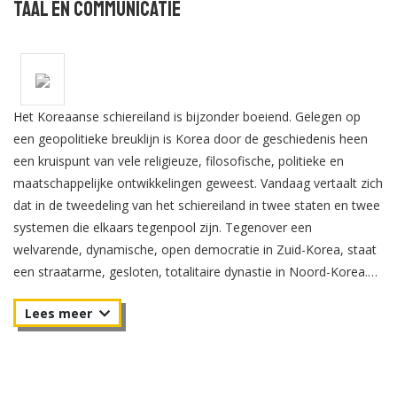
Taal en Communicatie
Het Koreaanse schiereiland is bijzonder boeiend. Gelegen op
een geopolitieke breuklijn is Korea door de geschiedenis heen
een kruispunt van vele religieuze, filosofische, politieke en
maatschappelijke ontwikkelingen geweest. Vandaag vertaalt zich
dat in de tweedeling van het schiereiland in twee staten en twee
systemen die elkaars tegenpool zijn. Tegenover een
welvarende, dynamische, open democratie in Zuid-Korea, staat
een straatarme, gesloten, totalitaire dynastie in Noord-Korea.
Waar Zuid- Korea de wereld verovert met K-pop en mobieltjes,
bestookt Noord-Korea de wereld met raketten. Bij de opleiding
Koreastudies studeer je niet alleen Koreaans, maar bestudeer je
ook de Koreaanse geschiedenis en cultuur. Vanuit een historisch
perspectief leer je de hedendaagse Korea’s in al hun