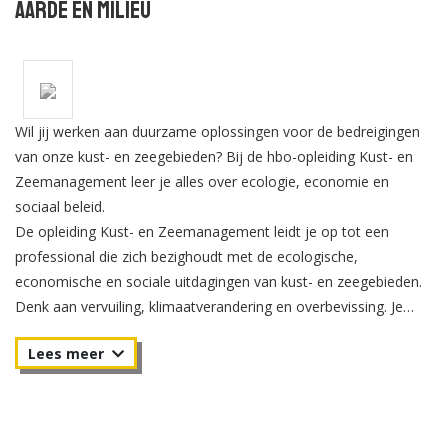
Aarde en Milieu
Wil jij werken aan duurzame oplossingen voor de bedreigingen
van onze kust- en zeegebieden? Bij de hbo-opleiding Kust- en
Zeemanagement leer je alles over ecologie, economie en
sociaal beleid.
De opleiding Kust- en Zeemanagement leidt je op tot een
professional die zich bezighoudt met de ecologische,
economische en sociale uitdagingen van kust- en zeegebieden.
Denk aan vervuiling, klimaatverandering en overbevissing. Je
leert hoe je in gesprek gaat met verschillende belanghebbenden
en duurzame oplossingen ontwikkelt. De eerste jaren van je
studie richten zich op de basis van mariene biologie, ecologie en
beleidsvraagstukken, terwijl je in de laatste jaren je kennis
verdiept met stages, minoren en keuzemodules. Dit maakt je