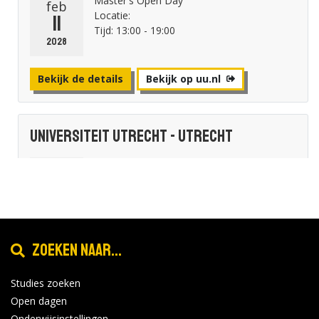
Master's Open Day
feb
Locatie:
11
Tijd: 13:00 - 19:00
2028
Bekijk de details
Bekijk op uu.nl
Universiteit Utrecht - Utrecht
Master's Online Open Day
okt
Locatie:
11
Tijd: 16:00 - 21:30
2028
Bekijk de details
Bekijk op uu.nl
Zoeken naar...
Studies zoeken
Universiteit Utrecht - Utrecht
Open dagen
Onderwijsinstellingen