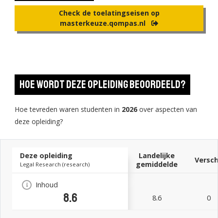
Check de toelatingseisen op
masterkeuze.qompas.nl
Hoe wordt deze opleiding beoordeeld?
Hoe tevreden waren studenten in
2026
over aspecten van
deze opleiding?
Deze opleiding
Landelijke
Versch
gemiddelde
Legal Research (research)
Inhoud
8.6
8.6
0