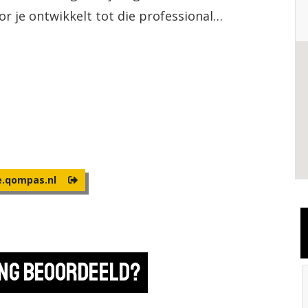
 je ontwikkelt tot die professional
verbetert.
kaar. Door deze setting en het flexibele
el mogelijkheden tot maatwerk. Na
egd om in de bovenbouw van de havo en
rnaast ben je volledig op de hoogte van
 (school)vak en de vakdidactiek.
e.qompas.nl
ing beoordeeld?