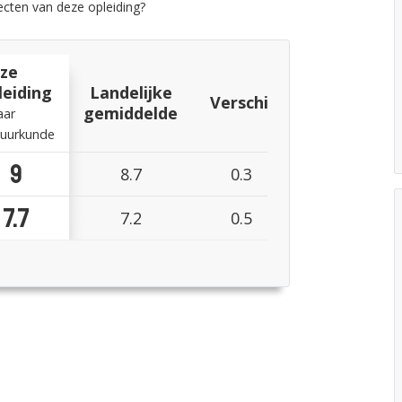
cten van deze opleiding?
ze
leiding
Landelijke
Verschil
gemiddelde
aar
uurkunde
9
8.7
0.3
7.7
7.2
0.5