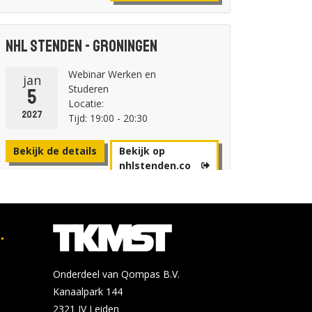
NHL Stenden - Groningen
Webinar Werken en
jan
Studeren
5
Locatie:
2027
Tijd: 19:00 - 20:30
Bekijk de details
Bekijk op
nhlstenden.co
m
.
NHL Stenden - Groningen
Livetalk: van mbo naar
feb
Onderdeel van Qompas B.V.
hbo
2
Kanaalpark 144
Locatie:
2027
Tijd: 19:00 - 20:30
2321 JV
Leiden