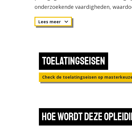
onderzoekende vaardigheden, waardoor
die het onderwijs en zichzelf continu 
In kleine groepen leer je van én met el
karakter van de opleiding, zijn er ve
afronding van de master ben je bevo
het vwo, en het vavo les te geven. Daa
Toelatingseisen
de nieuwste ontwikkelingen binnen het
Check de toelatingseisen op masterkeuz
Hoe wordt deze opleid