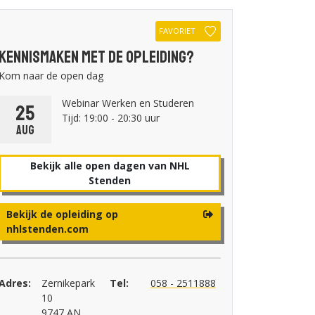
FAVORIET
Kennismaken met de opleiding?
Kom naar de open dag
Webinar Werken en Studeren
25
Tijd: 19:00 - 20:30 uur
aug
Bekijk alle open dagen van NHL
Stenden
Bekijk de opleiding op
nhlstenden.com
Adres:
Zernikepark
Tel:
058 - 2511888
10
9747 AN