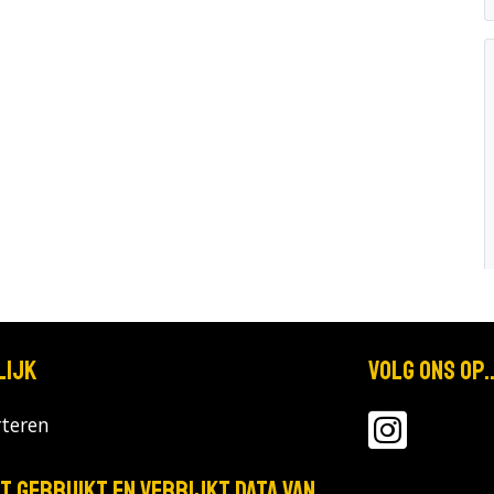
lijk
Volg ons op..
teren
T gebruikt en verrijkt data van