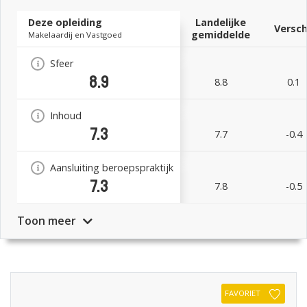
Deze opleiding
Landelijke
Versch
gemiddelde
Makelaardij en Vastgoed
Sfeer
8.9
8.8
0.1
Inhoud
7.3
7.7
-0.4
Aansluiting beroepspraktijk
7.3
7.8
-0.5
Toon meer
FAVORIET