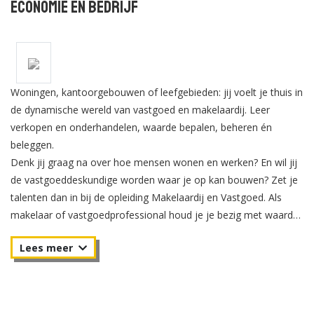
Economie en Bedrijf
Woningen, kantoorgebouwen of leefgebieden: jij voelt je thuis in
de dynamische wereld van vastgoed en makelaardij. Leer
verkopen en onderhandelen, waarde bepalen, beheren én
beleggen.
Denk jij graag na over hoe mensen wonen en werken? En wil jij
de vastgoeddeskundige worden waar je op kan bouwen? Zet je
talenten dan in bij de opleiding Makelaardij en Vastgoed. Als
makelaar of vastgoedprofessional houd je je bezig met waarde.
Ook krijg je te maken met emoties bij kopers, leg je de
verbinding tussen alle partijen en begeleid je cliënten ook ná het
tekenen van een koopcontract. Met jouw ondernemende
mindset, sociale skills en expertise maak jij het verschil op de
woon- en vastgoedmarkt.