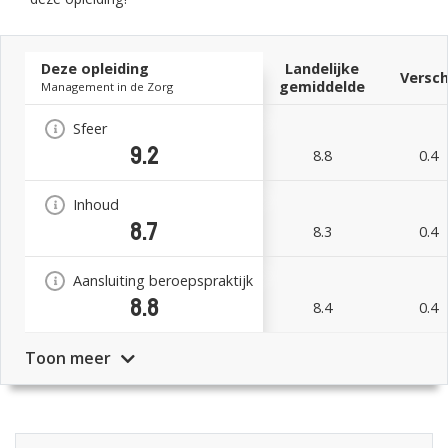
de kwaliteiten binnen een team optimaal in te zetten
Deze opleiding
Landelijke
Na de opleiding kunt u vanuit een middenkaderpositie
Versch
gemiddelde
Management in de Zorg
resultaatgericht leiding geven aan teams.
Sfeer
9.2
8.8
0.4
Inhoud
8.7
8.3
0.4
Aansluiting beroepspraktijk
8.8
8.4
0.4
Toon meer