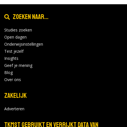
Online Open avond woensdag 20
jan
januari
20
Zoeken naar...
Locatie:
2027
Tijd: 19:00 - 21:00
Studies zoeken
Bekijk de details
Bekijk op
Open dagen
forms.hippocampus.eu
Onderwijsinstellingen
Test jezelf
Insights
Avans Hogeschool - Breda
Geef je mening
Blog
Online Open avond woensdag 20
jan
Over ons
januari
20
Locatie:
2027
Zakelijk
Tijd: 19:00 - 21:00
Bekijk de details
Bekijk op
Adverteren
forms.hippocampus.eu
TKMST gebruikt en verrijkt data van