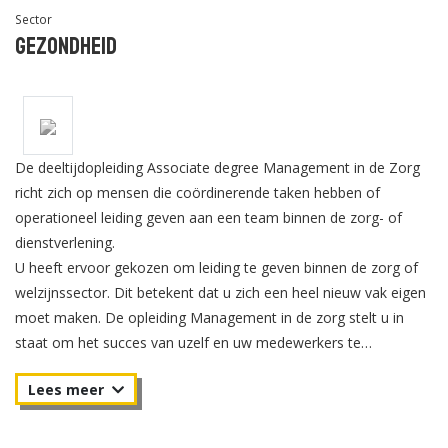
Sector
Gezondheid
De deeltijdopleiding Associate degree Management in de Zorg
richt zich op mensen die coördinerende taken hebben of
operationeel leiding geven aan een team binnen de zorg- of
dienstverlening.
U heeft ervoor gekozen om leiding te geven binnen de zorg of
welzijnssector. Dit betekent dat u zich een heel nieuw vak eigen
moet maken. De opleiding Management in de zorg stelt u in
staat om het succes van uzelf en uw medewerkers te
organiseren. U ontwikkelt alle noodzakelijke
managementcompetenties.
Het studiejaar is verdeeld in vier periodes van tien weken. In