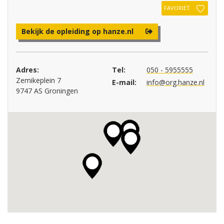
FAVORIET
Bekijk de opleiding op hanze.nl
Adres:
Tel:
050 - 5955555
Zernikeplein 7
E-mail:
info@org.hanze.nl
9747 AS Groningen