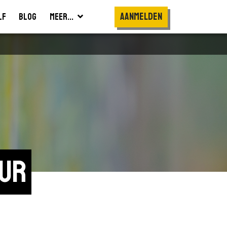
Aanmelden
lf
Blog
Meer...
uur