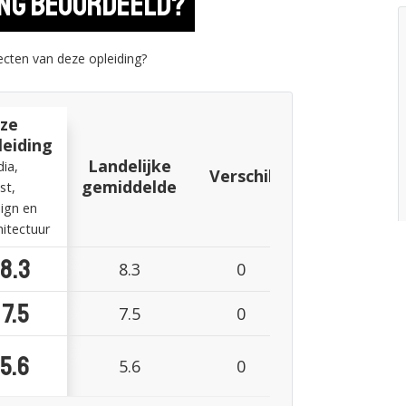
ing beoordeeld?
cten van deze opleiding?
ze
leiding
Landelijke
ia,
Verschil
gemiddelde
st,
ign en
hitectuur
8.3
8.3
0
7.5
7.5
0
5.6
5.6
0