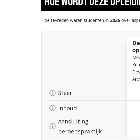
Hoe wordt deze opleid
Hoe tevreden waren studenten in
2026
over aspe
De
op
Med
Kun
Des
Arc
Sfeer
Inhoud
Aansluiting
beroepspraktijk