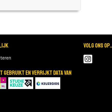
lijk
Volg ons op..
teren
T gebruikt en verrijkt data van