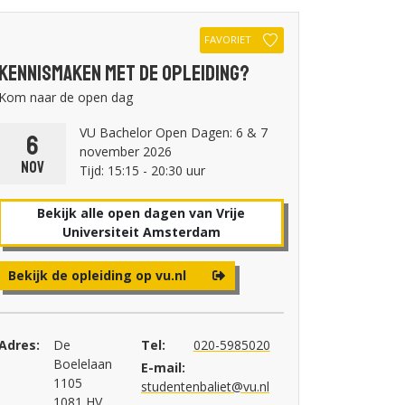
FAVORIET
Kennismaken met de opleiding?
Kom naar de open dag
VU Bachelor Open Dagen: 6 & 7
6
november 2026
nov
Tijd: 15:15 - 20:30 uur
Bekijk alle open dagen van Vrije
Universiteit Amsterdam
Bekijk de opleiding op vu.nl
Adres:
De
Tel:
020-5985020
Boelelaan
E-mail:
1105
studentenbaliet@vu.nl
1081 HV