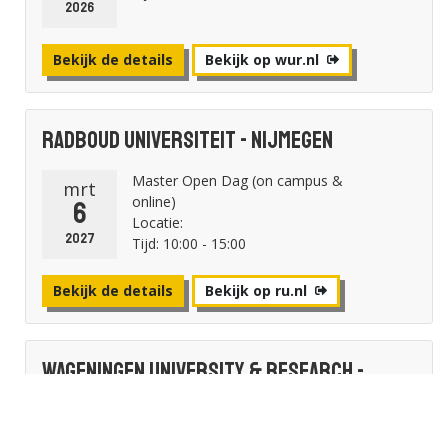
2026
Bekijk de details
Bekijk op wur.nl
Radboud Universiteit - Nijmegen
Master Open Dag (on campus &
mrt
online)
6
Locatie:
2027
Tijd: 10:00 - 15:00
Bekijk de details
Bekijk op ru.nl
Wageningen University & Research -
Wageningen
Master Open Dag
mrt