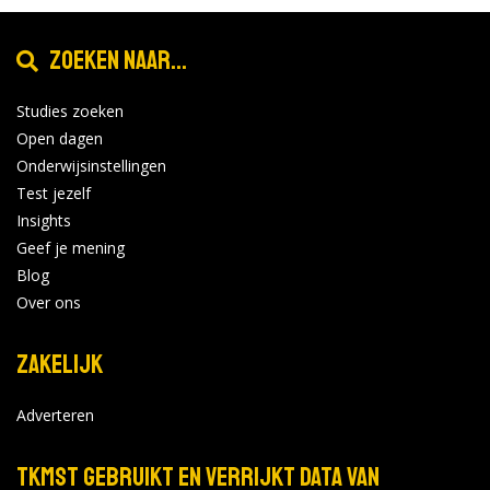
Locatie:
18
Tijd: 16:00 - 20:30
Zoeken naar...
2027
Studies zoeken
Bekijk de details
Bekijk op wur.nl
Open dagen
Onderwijsinstellingen
Test jezelf
Insights
Geef je mening
Blog
Over ons
Zakelijk
Adverteren
TKMST gebruikt en verrijkt data van