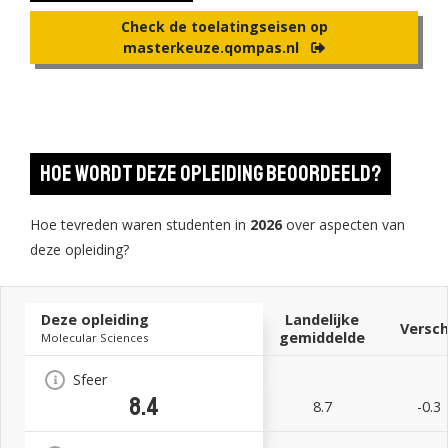
Check de toelatingseisen op
masterkeuze.qompas.nl
Hoe wordt deze opleiding beoordeeld?
Hoe tevreden waren studenten in
2026
over aspecten van
deze opleiding?
Deze opleiding
Landelijke
Versch
gemiddelde
Molecular Sciences
Sfeer
8.4
8.7
-0.3