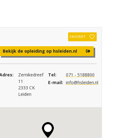
FAVORIET
Bekijk de opleiding op hsleiden.nl
Adres:
Zernikedreef
Tel:
071 - 5188800
11
E-mail:
info@hsleiden.nl
2333 CK
Leiden