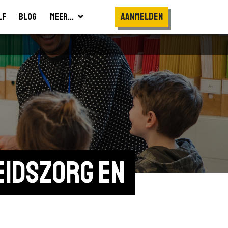
Aanmelden
lf
Blog
Meer...
dszorg en 