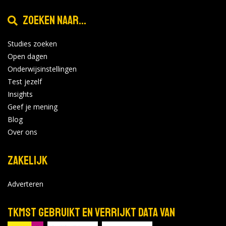
Locatie:
7
Tijd: 10:00 - 16:00
Zoeken naar...
2026
Studies zoeken
Bekijk de details
Bekijk op
Open dagen
nhlstenden.com
Onderwijsinstellingen
Test jezelf
Insights
HAN University of Applied Sciences -
Geef je mening
Nijmegen
Blog
Over ons
Open Dag (voltijd) 7 november 2026
nov
Nijmegen
7
Locatie:
Zakelijk
2026
Tijd: 10:00 - 15:00
Adverteren
Bekijk de details
TKMST gebruikt en verrijkt data van