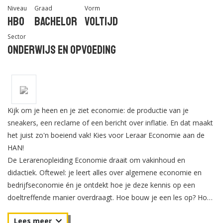
Niveau
Graad
Vorm
Hbo
Bachelor
Voltijd
Sector
Onderwijs en Opvoeding
Kijk om je heen en je ziet economie: de productie van je
sneakers, een reclame of een bericht over inflatie. En dat maakt
het juist zo'n boeiend vak! Kies voor Leraar Economie aan de
HAN!
De Lerarenopleiding Economie draait om vakinhoud en
didactiek. Oftewel: je leert alles over algemene economie en
bedrijfseconomie én je ontdekt hoe je deze kennis op een
doeltreffende manier overdraagt. Hoe bouw je een les op? Hoe
ontwikkelen leerlingen zich? Hoe leg je iets uit?
Tijdens verschillende stages sta je voor de klas en ervaar je het