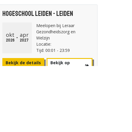
Hogeschool Leiden - Leiden
Meelopen bij Leraar
Gezondheidszorg en
okt
apr
-
Welzijn
2026
2027
Locatie:
Tijd: 00:01 - 23:59
Bekijk de details
Bekijk op
hsleiden.nl
Windesheim - Zwolle
Open dag 6 november
nov
2026 deeltijd opleidingen
6
van Windesheim (locatie
2026
Zwolle)
Locatie: