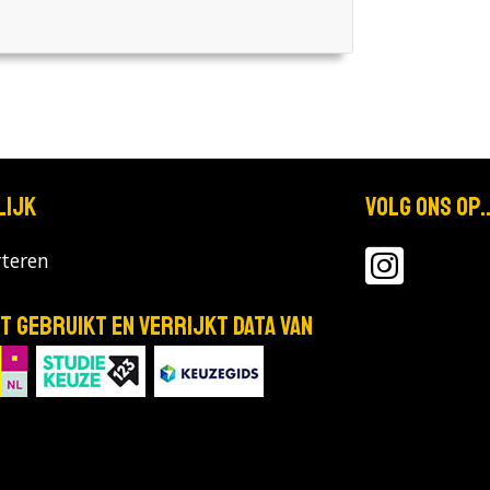
lijk
Volg ons op..
teren
T gebruikt en verrijkt data van