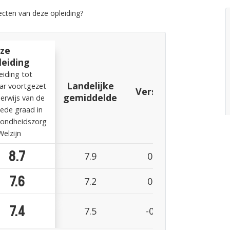
cten van deze opleiding?
ze
leiding
eiding tot
Landelijke
aar voortgezet
Verschil
gemiddelde
erwijs van de
ede graad in
ondheidszorg
Welzijn
8.7
7.9
0.8
7.6
7.2
0.4
7.4
7.5
-0.1