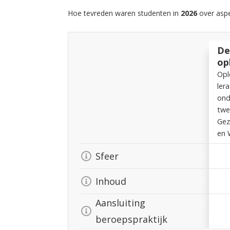
Hoe tevreden waren studenten in
2026
over aspe
De
op
Opl
ler
ond
twe
Gez
en 
Sfeer
Inhoud
Aansluiting
beroepspraktijk