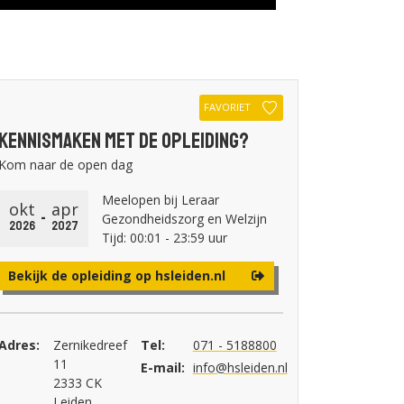
FAVORIET
Kennismaken met de opleiding?
Kom naar de open dag
Meelopen bij Leraar
okt
apr
-
Gezondheidszorg en Welzijn
2026
2027
Tijd: 00:01 - 23:59 uur
Bekijk de opleiding op hsleiden.nl
Adres:
Zernikedreef
Tel:
071 - 5188800
11
E-mail:
info@hsleiden.nl
2333 CK
Leiden