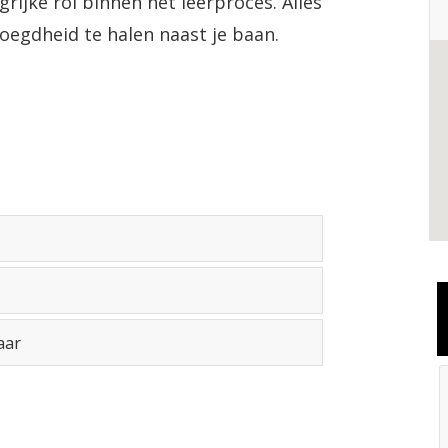
ijke rol binnen het leerproces. Alles
voegdheid te halen naast je baan.
aar