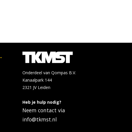
Tijd: 13:00 - 21:00
Bekijk de details
Bekijk op
windesheim.nl
Windesheim - Zwolle
.
Open dag 6 november
nov
2026 voltijdopleidingen
6
van Windesheim (locatie
Onderdeel van Qompas B.V.
2026
Zwolle)
Kanaalpark 144
Locatie:
2321 JV
Leiden
Tijd: 13:00 - 21:00
Bekijk de details
Bekijk op
Heb je hulp nodig?
windesheim.nl
Neem contact via
info@tkmst.nl
NHL Stenden - Groningen