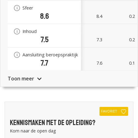
Sfeer
8.6
8.4
0.2
Inhoud
7.5
7.3
0.2
Aansluiting beroepspraktijk
7.7
7.6
0.1
Toon meer
FAVORIET
Kennismaken met de opleiding?
Kom naar de open dag