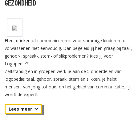
Gezondheid
Eten, drinken of communiceren is voor sommige kinderen of
volwassenen niet eenvoudig. Dan begeleid jij hen graag bij taal-,
gehoor-, spraak-, stem- of slikproblemen? Kies jij voor
Logopedie?
Zelfstandig en in groepen werk je aan de 5 onderdelen van
logopedie: taal, gehoor, spraak, stem en slikken. Je helpt
mensen, van jong tot oud, op het gebied van communicatie. Jij
wordt de expert!
De opleiding Logopedie werkt veel samen met collega’s in het
werkveld. Dit doen wij met logopedische praktijken, speciaal
onderwijs, ziekenhuizen en revalidatiecentra in de regio. Er zijn
een aantal docenten die én op de HAN én in de praktijk werken.
Bij de opleiding Logopedie is er veel ruimte voor jouw