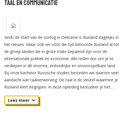
Taal en Communicatie
Sinds de start van de oorlog in Oekraïne is Rusland dagelijks in
het nieuws. Maar ook ver vóór die tijd behoorde Rusland al tot
de groep landen die in grote mate bepalend zijn voor de
internationale politiek en economie. Alle reden dus om je te
verdiepen in dit enorme, invloedrijke en onvoorspelbare land.
Bij onze bachelor Russische studies besteden we daarom veel
aandacht aan taalverwerving. De taal is de sleutel waarmee je
Rusland leert begrijpen. In deze opleiding bestudeer je het
hedendaagse Rusland en de actuele ontwikkelingen. Daarnaast
richt je je op de geschiedenis, religie en de Russische cultuur. Als
je je diploma eenmaal op zak hebt, ben je een
Ruslanddeskundige met een brede blik. Je bezit de academische
én de professionele vaardigheden waarmee je interessant bent