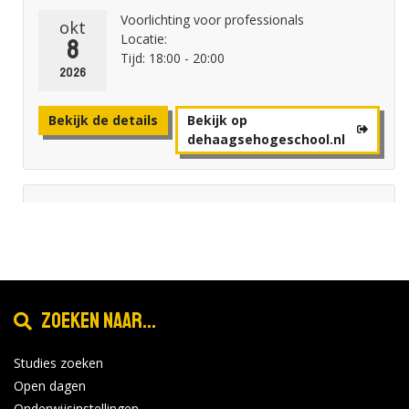
Voorlichting voor professionals
okt
Locatie:
8
Tijd: 18:00 - 20:00
2026
Bekijk de details
Bekijk op
dehaagsehogeschool.nl
Avans Hogeschool - Breda
Online Open avond woensdag 28
okt
oktober
28
Locatie:
2026
Tijd: 19:00 - 21:00
Zoeken naar...
Bekijk de details
Bekijk op
Studies zoeken
forms.hippocampus.eu
Open dagen
Onderwijsinstellingen