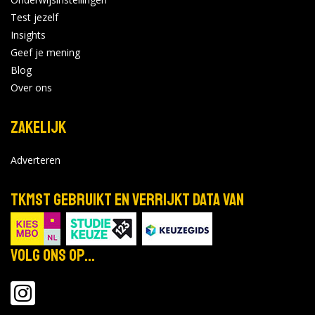
Test jezelf
Avans Hogeschool - Den Bosch
Insights
Geef je mening
Online Open avond woensdag 28
okt
oktober
Blog
28
Locatie:
Over ons
2026
Tijd: 19:00 - 21:00
Zakelijk
Bekijk de details
Bekijk op
forms.hippocampus.eu
Adverteren
TKMST gebruikt en verrijkt data van
Saxion - Enschede
Open dag in Deventer. Vanaf 10.00
okt
uur ben je van harte welkom!
31
Volg ons op...
Locatie:
2026
Tijd: 10:00 - 15:00
Bekijk de details