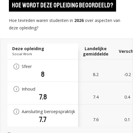
Hoe wordt deze opleiding beoordeeld?
Hoe tevreden waren studenten in
2026
over aspecten van
deze opleiding?
Deze opleiding
Landelijke
Versch
gemiddelde
Social Work
Sfeer
8
8.2
-0.2
Inhoud
7.8
7.4
0.4
Aansluiting beroepspraktijk
7.7
7.6
0.1