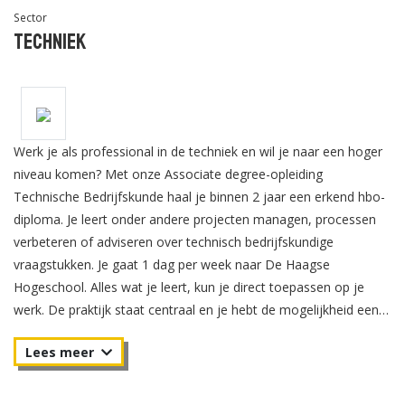
Sector
Techniek
Werk je als professional in de techniek en wil je naar een hoger
niveau komen? Met onze Associate degree-opleiding
Technische Bedrijfskunde haal je binnen 2 jaar een erkend hbo-
diploma. Je leert onder andere projecten managen, processen
verbeteren of adviseren over technisch bedrijfskundige
vraagstukken. Je gaat 1 dag per week naar De Haagse
Hogeschool. Alles wat je leert, kun je direct toepassen op je
werk. De praktijk staat centraal en je hebt de mogelijkheid een
deel van je opleiding zelf samen te stellen. Daardoor is er heel
veel mogelijk en kun je gericht op je huidige en toekomstige
werkzaamheden jezelf op hbo-niveau bijspijkeren. Zo ben en
blijf je aantrekkelijk voor werkgevers. Na je Associate degree-