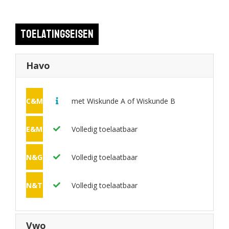
opleiding kun je direct doorstromen naar het derde en vierde
jaar van de bacheloropleiding Technische Bedrijfskunde.
Toelatingseisen
Daarmee haal je 2 diploma’s in 4 jaar.
Havo
C&M
met Wiskunde A of Wiskunde B
E&M
Volledig toelaatbaar
N&G
Volledig toelaatbaar
N&T
Volledig toelaatbaar
Vwo