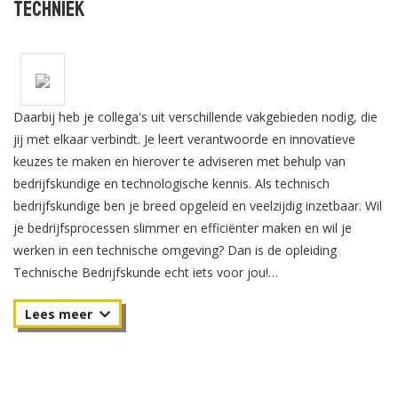
Techniek
Daarbij heb je collega's uit verschillende vakgebieden nodig, die
jij met elkaar verbindt. Je leert verantwoorde en innovatieve
keuzes te maken en hierover te adviseren met behulp van
bedrijfskundige en technologische kennis. Als technisch
bedrijfskundige ben je breed opgeleid en veelzijdig inzetbaar. Wil
je bedrijfsprocessen slimmer en efficiënter maken en wil je
werken in een technische omgeving? Dan is de opleiding
Technische Bedrijfskunde echt iets voor jou!
Tijdens de bachelor Technische Bedrijskunde leer je wat er bij
de verschillende processen komt kijken en hoe je de prestaties
van een organisatie kunt verbeteren.