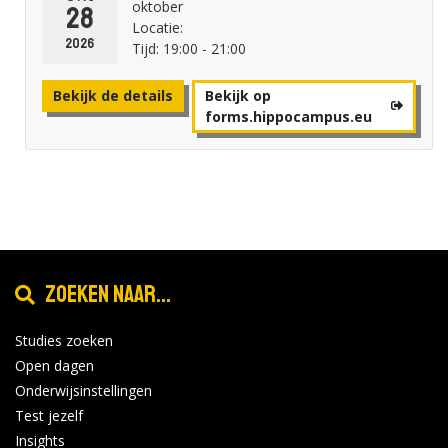
oktober
28
Locatie:
2026
Tijd: 19:00 - 21:00
Bekijk de details
Bekijk op
forms.hippocampus.eu
Avans Hogeschool - Tilburg
Online Open avond woensdag 28
okt
oktober
28
Locatie:
Zoeken naar...
2026
Tijd: 19:00 - 21:00
Studies zoeken
Bekijk de details
Bekijk op
Open dagen
forms.hippocampus.eu
Onderwijsinstellingen
Test jezelf
Insights