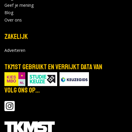
Saxion - Deventer
Geef je mening
Open dag in Deventer. Vanaf 10.00
Blog
okt
uur ben je van harte welkom!
31
Over ons
Locatie:
2026
Tijd: 10:00 - 15:00
Zakelijk
Bekijk de details
Adverteren
TKMST gebruikt en verrijkt data van
Saxion - Enschede
Open dag in Deventer. Vanaf 10.00
okt
uur ben je van harte welkom!
31
Volg ons op...
Locatie:
2026
Tijd: 10:00 - 15:00
Bekijk de details