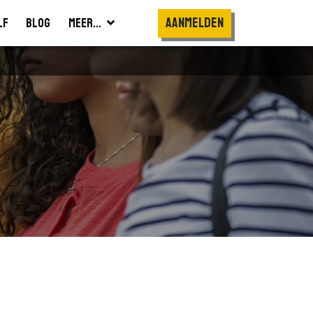
Aanmelden
lf
Blog
Meer...