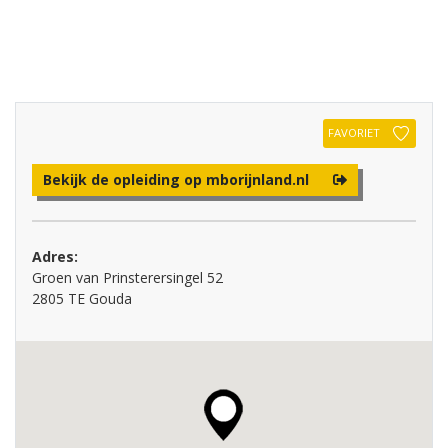
FAVORIET
Bekijk de opleiding op mborijnland.nl
Adres:
Groen van Prinsterersingel 52
2805 TE Gouda