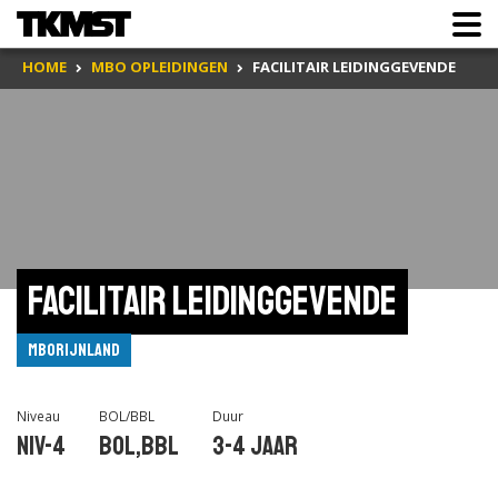
HOME
MBO OPLEIDINGEN
FACILITAIR LEIDINGGEVENDE
Facilitair leidinggevende
mboRijnland
Niveau
BOL/BBL
Duur
Niv-4
BOL,BBL
3-4 jaar