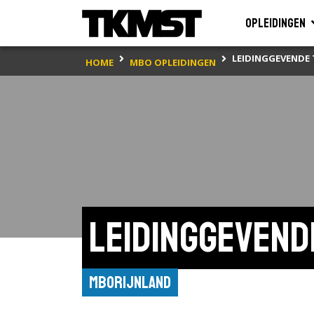
Opleidingen
LEIDINGGEVENDE
HOME
MBO OPLEIDINGEN
Leidinggevend
mboRijnland