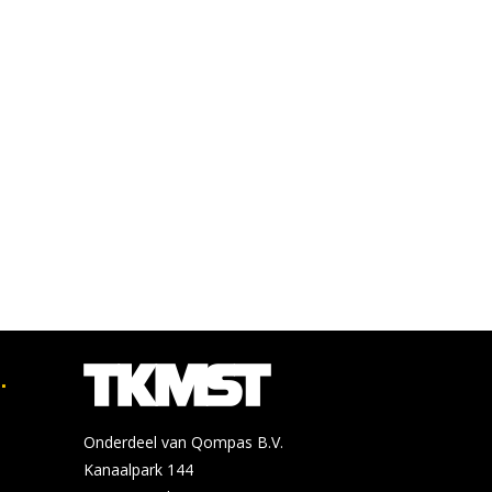
.
Onderdeel van Qompas B.V.
Kanaalpark 144