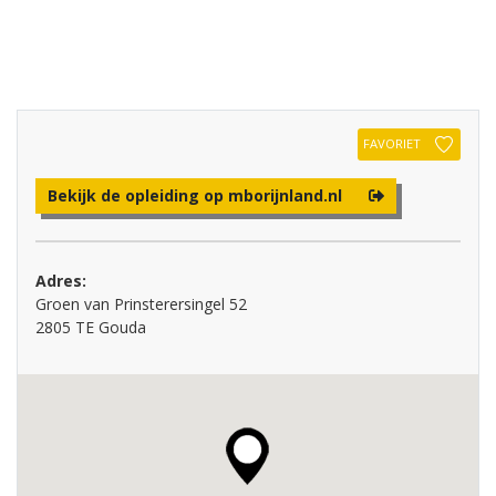
FAVORIET
Bekijk de opleiding op mborijnland.nl
Adres:
Groen van Prinsterersingel 52
2805 TE Gouda