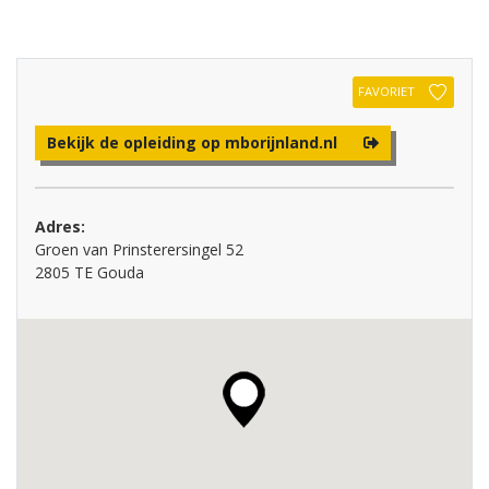
FAVORIET
Bekijk de opleiding op mborijnland.nl
Adres:
Groen van Prinsterersingel 52
2805 TE Gouda