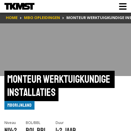
HOME
MBO OPLEIDINGEN
MONTEUR WERKTUIGKUNDIGE INS
Monteur werktuigkundige 
installaties
mboRijnland
Niveau
BOL/BBL
Duur
Niv-2
BOL,BBL
1-2 jaar