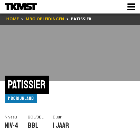
HOME
MBO OPLEIDINGEN
PATISSIER
Patissier
mboRijnland
Niveau
BOL/BBL
Duur
Niv-4
BBL
1 jaar