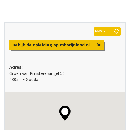
FAVORIET
Bekijk de opleiding op mborijnland.nl
Adres:
Groen van Prinsterersingel 52
2805 TE Gouda