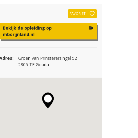
FAVORIET
Bekijk de opleiding op
mborijnland.nl
Adres:
Groen van Prinsterersingel 52
2805 TE Gouda