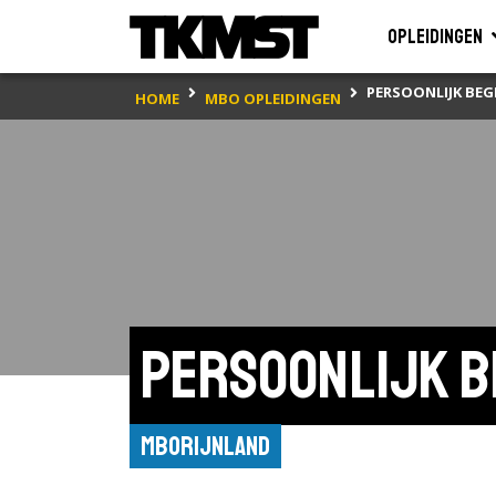
Opleidingen
PERSOONLIJK BEG
HOME
MBO OPLEIDINGEN
Persoonlijk b
mboRijnland