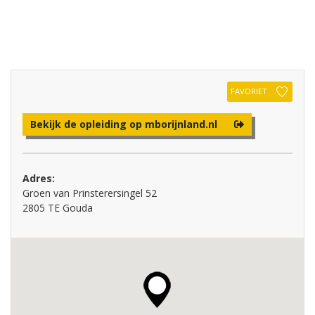
FAVORIET
Bekijk de opleiding op mborijnland.nl
Adres:
Groen van Prinsterersingel 52
2805 TE Gouda