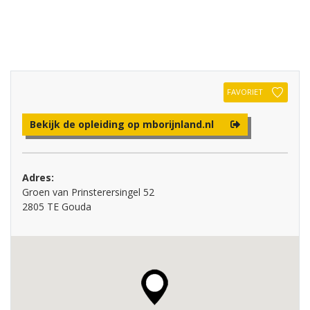
FAVORIET
Bekijk de opleiding op mborijnland.nl
Adres:
Groen van Prinsterersingel 52
2805 TE Gouda