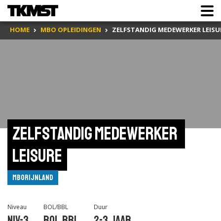
HOME
MBO OPLEIDINGEN
ZELFSTANDIG MEDEWERKER LEISU
Zelfstandig medewerker 
leisure
mboRijnland
Niveau
BOL/BBL
Duur
Niv-3
BOL,BBL
2-3 jaar