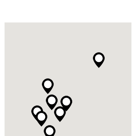
Bekijk de details
Duur: 1 jaar
|
Zwolle
|
Assistent supermarkt/foodretail
Bekijk de details
Duur: 2-3 jaar
|
Zwolle
|
Kok
Bekijk de details
Duur: 2-3 jaar
|
Zwolle
|