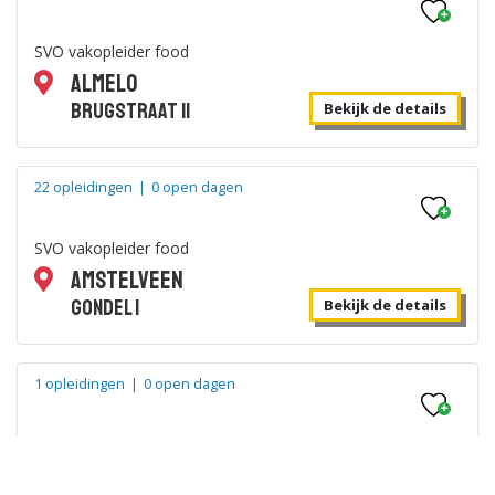
Duur: 3-4 jaar
|
Zwolle
|
SVO vakopleider food
Foodservice manager
Almelo
Brugstraat 11
Bekijk de details
Bekijk de details
22 opleidingen
|
0 open dagen
Duur: 1-2 jaar
|
Zwolle
|
Foodservice professional
SVO vakopleider food
Amstelveen
Bekijk de details
Gondel 1
Bekijk de details
Duur: 1-2 jaar
|
Zwolle
|
1 opleidingen
|
0 open dagen
Kok
SVO vakopleider food
Bekijk de details
Amsterdam