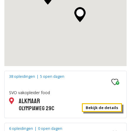
Horeca specialist
Bekijk de details
Duur: 1-2 jaar
|
Zwolle
|
Horeca professional
Bekijk de details
38 opleidingen
|
5 open dagen
Duur: 2-3 jaar
|
Zwolle
|
SVO vakopleider food
Alkmaar
Foodservice teamleader
Olympiaweg 29C
Bekijk de details
Bekijk de details
6 opleidingen
|
0 open dagen