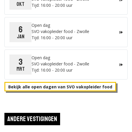
Bekijk de details
okt
Tijd: 16:00 - 20:00 uur
Duur: 2-3 jaar
|
Zwolle
|
Open dag
6
SVO vakopleider food - Zwolle
Retailspecialist
jan
Tijd: 16:00 - 20:00 uur
Bekijk de details
Open dag
3
SVO vakopleider food - Zwolle
mrt
Tijd: 16:00 - 20:00 uur
Duur: 2-3 jaar
|
Zwolle
|
Bedrijfsleider vers
Bekijk alle open dagen van SVO vakopleider food
Bekijk de details
Andere vestigingen
Duur: 1-2 jaar
|
Zwolle
|
Retailmedewerker