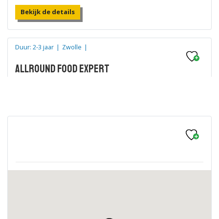
Bekijk de details
Duur: 2-3 jaar
|
Zwolle
|
Allround food expert
Bekijk de details
Duur: 2-3 jaar
|
Zwolle
|
Slager
Bekijk de details
Duur: 1 jaar
|
Zwolle
|