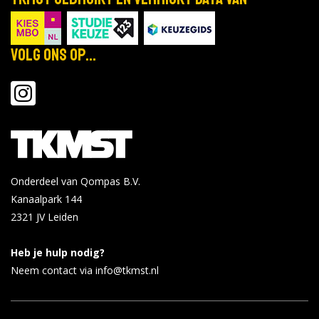
SVO vakopleider food
Bleiswijk
Volg ons op...
Facetlaan 6
Bekijk de details
6 opleidingen
|
0 open dagen
SVO vakopleider food
Breda
Onderdeel van Qompas B.V.
Stationsplein 14
Bekijk de details
Kanaalpark 144
2321 JV
Leiden
2 opleidingen
|
0 open dagen
Heb je hulp nodig?
Neem contact via info@tkmst.nl
SVO vakopleider food
Bunschoten-